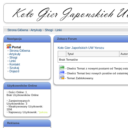
Strona Główna
·
Artykuły
·
Shogi
·
Linki
Nawigacja
Zobacz Forum
Portal
Koło Gier Japońskich UW Yorozu
Strona Główna
Artykuły
Tytuł
Autor
Shogi
Brak Tematów
Linki
Kontakt
Szukaj
- Otwórz Temat z nowymi postami od Twojej ostat
Dojazd
- Otwórz Temat bez nowych postów od ostatniej 
- Temat Zablokowany.
Użytkowników Online
Gości Online: 1
Brak Użytkowników Online
Zarejestrowanych
Użytkowników: 3
Nieaktywowany Użytkownik:
1194
Najnowszy Użytkownik:
^pskora
Reklama