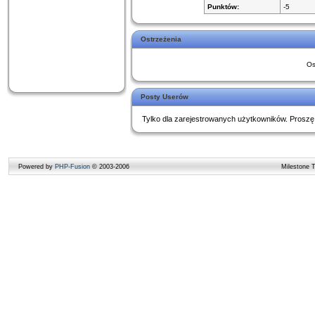
Punktów:
-5
Ostrzeżenia
Os
Posty Userów
Tylko dla zarejestrowanych użytkowników. Proszę
Powered by
PHP-Fusion
© 2003-2006
Milestone 