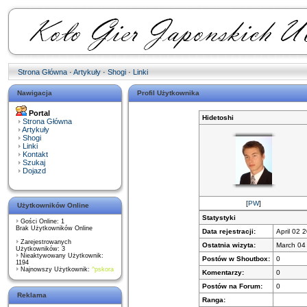
Strona Główna
·
Artykuły
·
Shogi
·
Linki
Nawigacja
Profil Użytkownika
Portal
Hidetoshi
Strona Główna
Artykuły
Shogi
Linki
Kontakt
Szukaj
Dojazd
[
PW
]
Użytkowników Online
Statystyki
Gości Online: 1
Brak Użytkowników Online
Data rejestracji:
April 02 
Zarejestrowanych
Ostatnia wizyta:
March 04
Użytkowników: 3
Nieaktywowany Użytkownik:
Postów w Shoutbox:
0
1194
Najnowszy Użytkownik:
^pskora
Komentarzy:
0
Postów na Forum:
0
Reklama
Ranga: